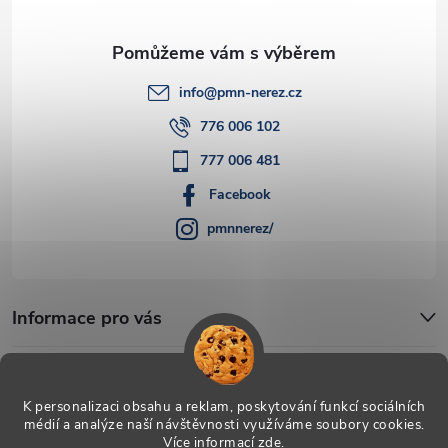
info
@
pmn-nerez.cz
776 006 102
777 006 481
Facebook
pmnnerez/
Informace pro vás
Blog
K personalizaci obsahu a reklam, poskytování funkcí sociálních
médií a analýze naší návštěvnosti využíváme soubory cookies.
Více informací
zde
.
Copyright 2026
PMN-nerez
. Všechna práva vyhrazena.
Upravit