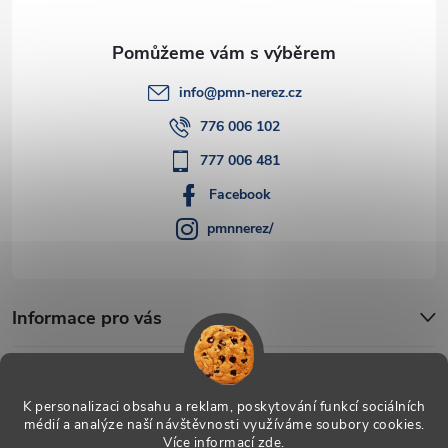
info
@
pmn-nerez.cz
776 006 102
777 006 481
Facebook
pmnnerez/
Informace pro vás
Blog
K personalizaci obsahu a reklam, poskytování funkcí sociálních
médií a analýze naší návštěvnosti využíváme soubory cookies.
Více informací
zde
.
Copyright 2026
PMN-nerez
. Všechna práva vyhrazena.
Upravit