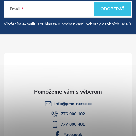
Z
Email
ODOBERAŤ
á
Vložením e-mailu souhlasíte s
podmínkami ochrany osobních údajů
p
ä
t
i
e
info
@
pmn-nerez.cz
776 006 102
777 006 481
Facebook