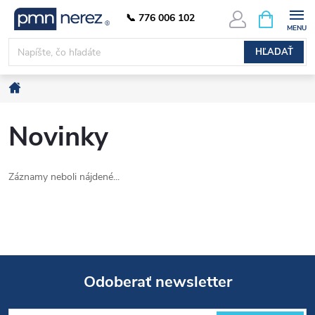
Prejsť
NÁKUPN
📞 776 006 102
KOŠÍK
na
obsah
HĽADAŤ
Domov
Novinky
Záznamy neboli nájdené...
Odoberať newsletter
Z