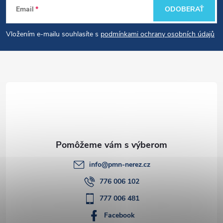
Email
ODOBERAŤ
á
Vložením e-mailu souhlasíte s
podmínkami ochrany osobních údajů
p
ä
t
i
e
info
@
pmn-nerez.cz
776 006 102
777 006 481
Facebook