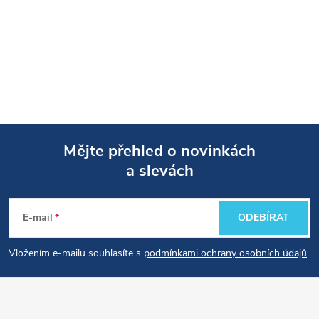
Mějte přehled o novinkách
a slevách
Z
á
E-mail
ODEBÍRAT
p
Vložením e-mailu souhlasíte s
podmínkami ochrany osobních údajů
a