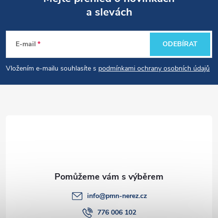
a slevách
Z
á
E-mail
ODEBÍRAT
p
Vložením e-mailu souhlasíte s
podmínkami ochrany osobních údajů
a
t
í
info
@
pmn-nerez.cz
776 006 102